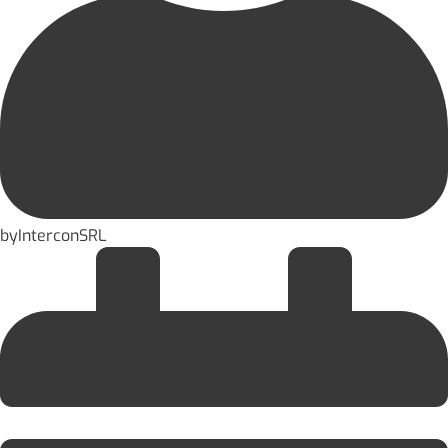
by
InterconSRL