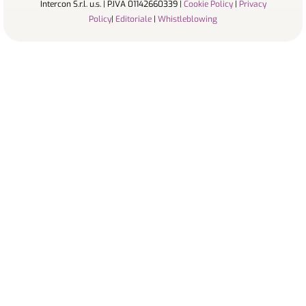
Intercon S.r.l. u.s. | P.IVA 01142660339 |
Cookie Policy
|
Privacy
Policy
|
Editoriale
|
Whistleblowing